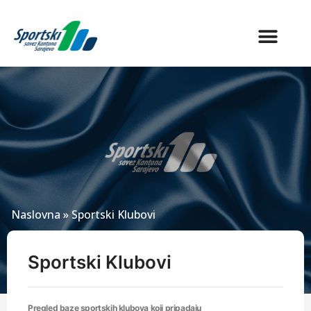
Naslovna
»
Sportski Klubovi
Sportski Klubovi
Pregled baze sportskih klubova koji pripadaju