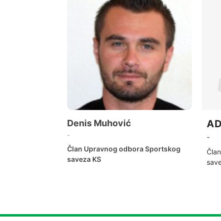
Denis Muhović
AD
-
-
Član Upravnog odbora Sportskog
Čla
saveza KS
sav