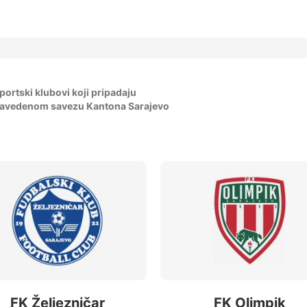
portski klubovi koji pripadaju
avedenom savezu Kantona Sarajevo
FK Željezničar
FK Olimpik