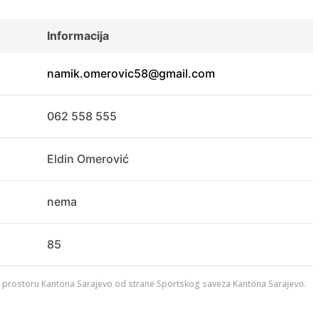
Informacija
namik.omerovic58@gmail.com
062 558 555
Eldin Omerović
nema
85
na prostoru Kantona Sarajevo od strane Sportskog saveza Kantona Sarajevo.