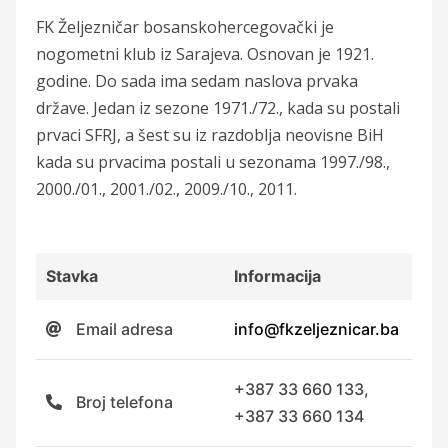
FK Željezničar bosanskohercegovački je
nogometni klub iz Sarajeva. Osnovan je 1921.
godine. Do sada ima sedam naslova prvaka
države. Jedan iz sezone 1971./72., kada su postali
prvaci SFRJ, a šest su iz razdoblja neovisne BiH
kada su prvacima postali u sezonama 1997./98.,
2000./01., 2001./02., 2009./10., 2011.
Stavka
Informacija
Email adresa
info@fkzeljeznicar.ba
+387 33 660 133,
Broj telefona
+387 33 660 134