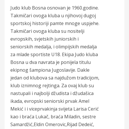
Judo klub Bosna osnovan je 1960.godine.
Takmičari ovoga kluba u njihovoj dugoj
sportskoj historiji pamte mnoge uspjehe.
Takmičari ovoga kluba su nositelji
evropskih, svjetskih juniorskih i
seniorskih medalja, i olimpijskih medalja
za mlade sportiste U18. Ekipa Judo kluba
Bosna u dva navrata je ponijela titulu
ekipnog šampiona Jugoslavije. Dakle
jedan od klubova sa najdužom tradicijom,
klub iznimnog rejtinga. Za ovaj klub su
nastupali i najbolji džudista i džudašica
ikada, evropski seniorski prvak Amel
Mekić i i viceprvakinja svijeta Larisa Cerić
kao i braća Lukač, braća Miladin, sestre
Samardžić,Eldin Omerovic,Rijad Dedeić,