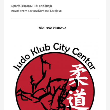
Sportski klubovi koji pripadaju
navedenom savezu Kantona Sarajevo
Vidi sve klubove