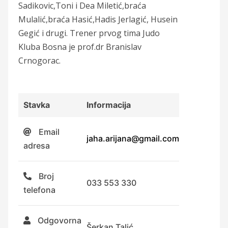
Sadikovic,Toni i Dea Miletić,braća
Mulalić,braća Hasić,Hadis Jerlagić, Husein
Gegić i drugi. Trener prvog tima Judo
Kluba Bosna je prof.dr Branislav
Crnogorac.
Stavka
Informacija
Email
jaha.arijana@gmail.com
adresa
Broj
033 553 330
telefona
Odgovorna
Šerkan Talić