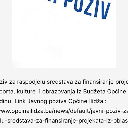
ziv za raspodjelu sredstava za finansiranje proj
sporta, kulture i obrazovanja iz Budžeta Općine 
inu. Link Javnog poziva Općine Ilidža.:
www.opcinailidza.ba/news/default/javni-poziv-z
lu-sredstava-za-finansiranje-projekata-iz-oblas