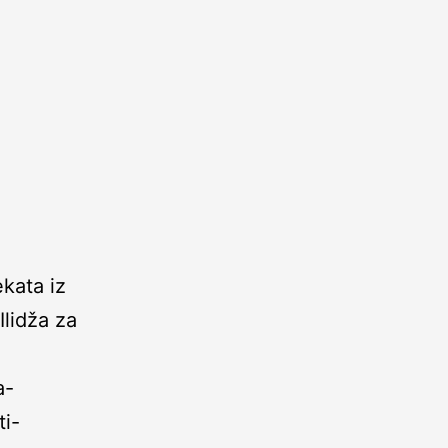
ekata iz
Ilidža za
a-
ti-