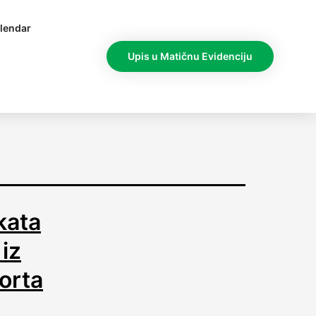
lendar
Upis u Matičnu Evidenciju
kata
 iz
porta