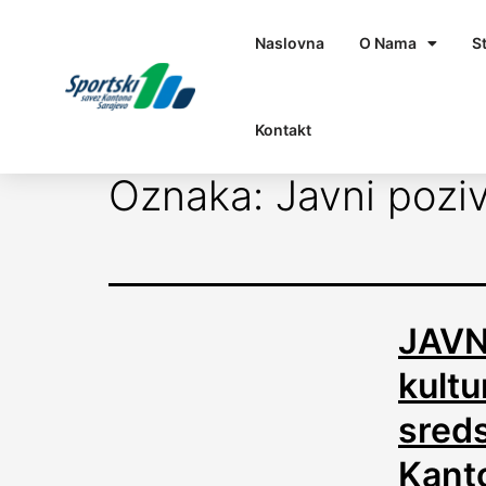
Naslovna
O Nama
S
Kontakt
Oznaka:
Javni pozi
JAVN
kultu
sreds
Kant