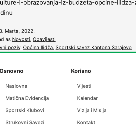
ulture-i-obrazovanja-iz-budzeta-opcine-ilidza-
dinu
3. Marta, 2022.
ed as
Novosti
,
Obavijesti
vni poziv
,
Općina Ilidža
,
Sportski savez Kantona Sarajevo
Osnovno
Korisno
Naslovna
Vijesti
Matična Evidencija
Kalendar
Sportski Klubovi
Vizija i Misija
Strukovni Savezi
Kontakt