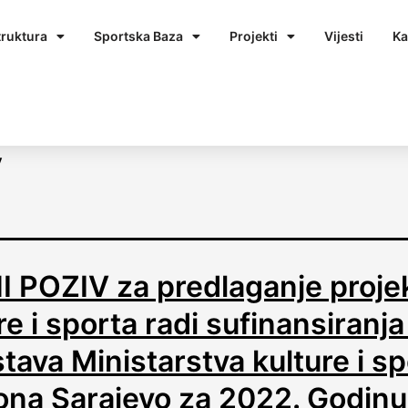
truktura
Sportska Baza
Projekti
Vijesti
Ka
v
I POZIV za predlaganje proje
re i sporta radi sufinansiranja
tava Ministarstva kulture i s
ona Sarajevo za 2022. Godinu