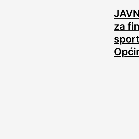
JAVN
za fi
sport
Općin