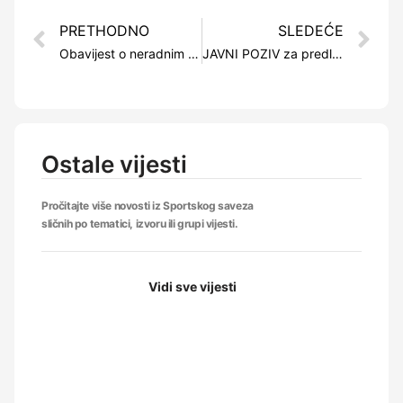
PRETHODNO
SLEDEĆE
Obavijest o neradnim danima Sportskog saveza Kantona Sarajevo
JAVNI POZIV za predlaganje projekata kulture i sporta radi sufinansiranja iz sredstava Ministarstva kulture i sporta Kantona Sarajevo za 2022. Godinu
Ostale vijesti
Pročitajte više novosti iz Sportskog saveza
sličnih po tematici, izvoru ili grupi vijesti.
Vidi sve vijesti