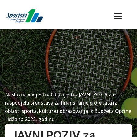
Naslovna
»
Vijesti
»
Obavijesti
»
JAVNI POZIV za
raspodjelu sredstava za finansiranje projekata iz
oblasti sporta, kulture i obrazovanja iz Budžeta Općine
Ilidža za 2022. godinu
JAVNI POZIV za