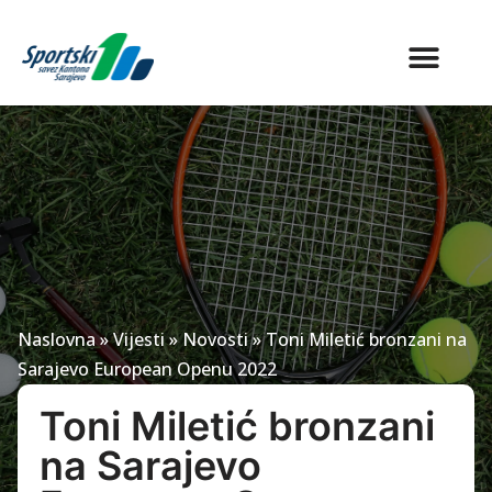
Naslovna
»
Vijesti
»
Novosti
»
Toni Miletić bronzani na
Sarajevo European Openu 2022
Toni Miletić bronzani
na Sarajevo