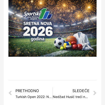
PRETHODNO
SLEDEĆE
Turkish Open 2022: Nedžad Husić osvojio srebro
Nedžad Husić treći na turniru u Albaniji