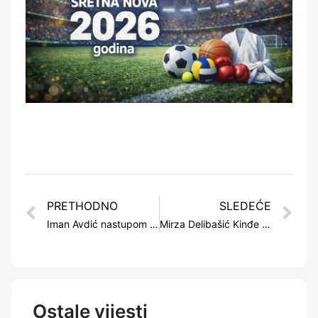
PRETHODNO
SLEDEĆE
Iman Avdić nastupom na 200 metara mješovito završila učešće na Svjetskom prvenstvu
Mirza Delibašić Kinđe kandidat za Kuću slavnih NBA lige
Ostale vijesti