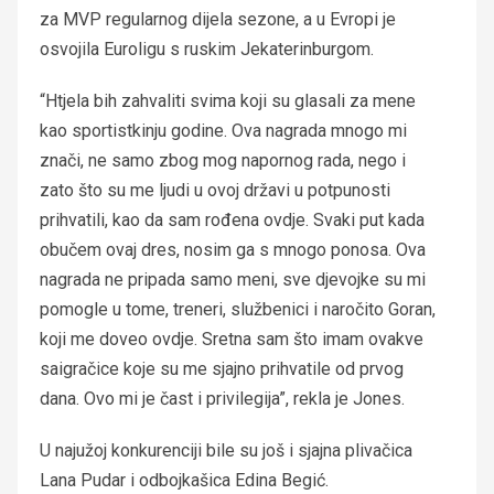
za MVP regularnog dijela sezone, a u Evropi je
osvojila Euroligu s ruskim Jekaterinburgom.
“Htjela bih zahvaliti svima koji su glasali za mene
kao sportistkinju godine. Ova nagrada mnogo mi
znači, ne samo zbog mog napornog rada, nego i
zato što su me ljudi u ovoj državi u potpunosti
prihvatili, kao da sam rođena ovdje. Svaki put kada
obučem ovaj dres, nosim ga s mnogo ponosa. Ova
nagrada ne pripada samo meni, sve djevojke su mi
pomogle u tome, treneri, službenici i naročito Goran,
koji me doveo ovdje. Sretna sam što imam ovakve
saigračice koje su me sjajno prihvatile od prvog
dana. Ovo mi je čast i privilegija”, rekla je Jones.
U najužoj konkurenciji bile su još i sjajna plivačica
Lana Pudar i odbojkašica Edina Begić.