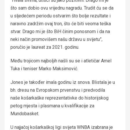
“Hvala svima, utisci su jako pozitivni. Drago mi je
što sam dobio ovu vrijednu nagradu. Trudit ću se da
u sljedećem periodu ostvarim što bolje rezultate i
naravno zadržim ovaj tron, što će biti veoma teška
stvar. Drago mi je što BiH činim ponosnom i da na
neki način promovišem našu državu u svijetu”,
poručio je laureat za 2021. godinu.
Među trojicom najboljih našli su se i atletičar Amel
Tuka i teniser Marko Maksimović.
Jones je također imala godinu iz snova. Blistala je u
bh. dresu na Evropskom prvenstvu i predvodila
naše košarkaške reprezentativke do historijskog
petog mjesta i plasmana u kvalifikacije za
Mundobasket.
U najjačoj košarkaškoj ligi svijeta WNBA izabrana je