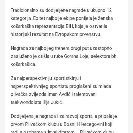
Tradicionalno su dodijeljene nagrade u ukupno 12
kategorija. Epitet najbolje ekipe ponijela je ženska
košarkaška reprezentacija BiH, koja je ostvarila
historijski rezultat na Evropskom prvenstvu.
Nagrada za najboljeg trenera drugi put uzastopno
zasluženo je otišla u ruke Gorana Loje, selektora bh.
košarkašica.
Za najperspektivniju sportistkinju i
najperspektivnijeg sportistu proglašeni su mlada
plivačka zvijezda Iman Avdić i talentovani
taekwondoista Ilija Jukić.
Dodijeljena je nagrada i za razvoj sporta, a pripala je
prvom Plivačkom klubu u Bosni i Hercegovini koji
radi s osobama s invaliditetom – Plivačkom klubu