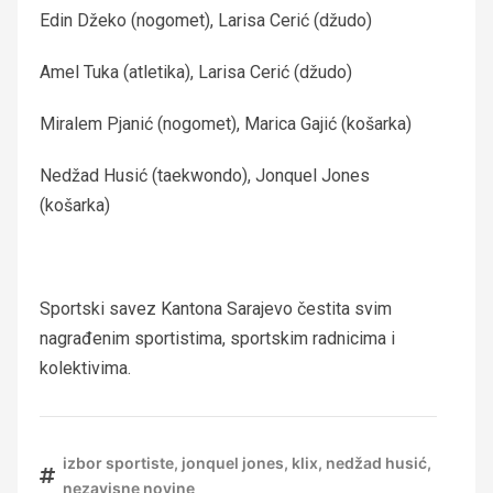
Edin Džeko (nogomet), Larisa Cerić (džudo)
Amel Tuka (atletika), Larisa Cerić (džudo)
Miralem Pjanić (nogomet), Marica Gajić (košarka)
Nedžad Husić (taekwondo), Jonquel Jones
(košarka)
Sportski savez Kantona Sarajevo čestita svim
nagrađenim sportistima, sportskim radnicima i
kolektivima.
izbor sportiste
,
jonquel jones
,
klix
,
nedžad husić
,
nezavisne novine