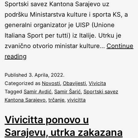
Sportski savez Kantona Sarajevo uz
podršku Ministarstva kulture i sporta KS, a
generalni organizator je UISP (Unione
Italiana Sport per tutti) iz Italije. Utrku je
zvanično otvorio ministar kulture…
Continue
reading
Published
3. Aprila, 2022.
Categorized as
Novosti
,
Obavijesti
,
Vivicita
Tagged
Samir Avdić
,
Samir Šarić
,
Sportski savez
Kantona Sarajevo
,
trčanje
,
vivicitta
Vivicitta ponovo u
Sarajevu, utrka zakazana