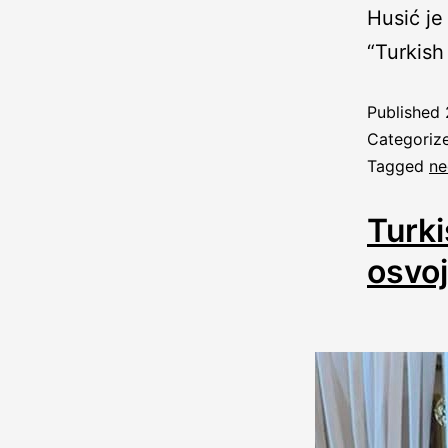
Husić je
“Turkish
Published
Categoriz
Tagged
ne
Turk
osvoj