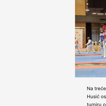
Na treć
Husić os
turniru 