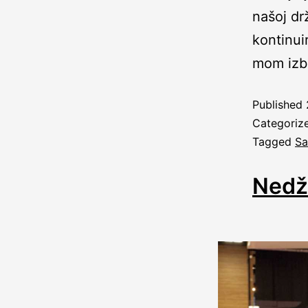
našoj drž
kontinui
mom izb
Published
Categoriz
Tagged
Sa
Nedža