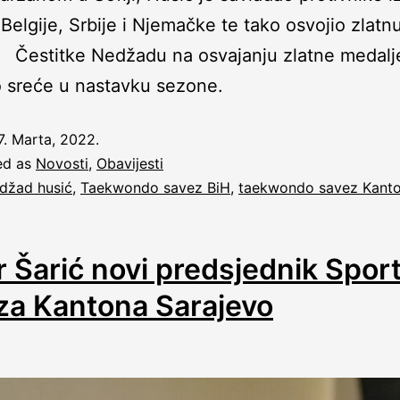
 Belgije, Srbije i Njemačke te tako osvojio zlatn
 Čestitke Nedžadu na osvajanju zlatne medalj
 sreće u nastavku sezone.
7. Marta, 2022.
ed as
Novosti
,
Obavijesti
džad husić
,
Taekwondo savez BiH
,
taekwondo savez Kant
 Šarić novi predsjednik Spor
za Kantona Sarajevo