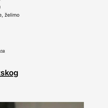
u
e, želimo
ona
tskog