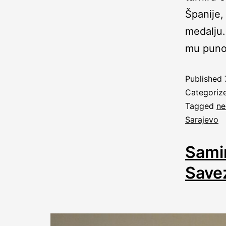
Španije,
medalju.
mu puno
Published
Categoriz
Tagged
ne
Sarajevo
Samir
Save