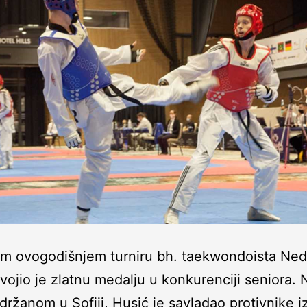
em ovogodišnjem turniru bh. taekwondoista Ne
vojio je zlatnu medalju u konkurenciji seniora. 
održanom u Sofiji, Husić je savladao protivnike i