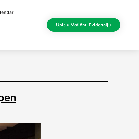
lendar
Upis u Matičnu Evidenciju
Open