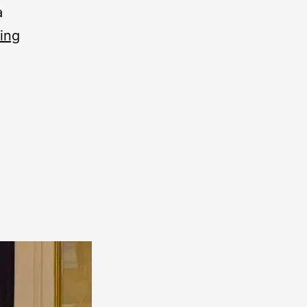
a
ing