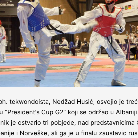
 bh. tekwondoista, Nedžad Husić, osvojio je tre
ru “President's Cup G2” koji se održao u Albaniji
nik je ostvario tri pobjede, nad predstavnicima
anije i Norveške, ali ga je u finalu zaustavio rus