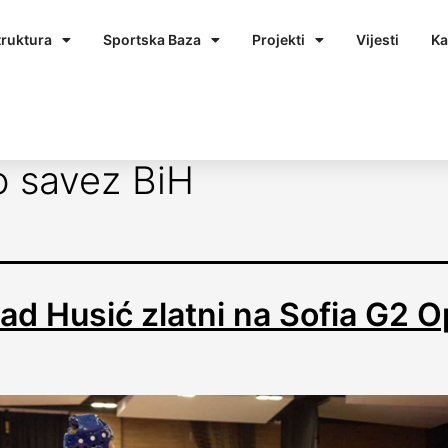
truktura
Sportska Baza
Projekti
Vijesti
Ka
 savez BiH
d Husić zlatni na Sofia G2 