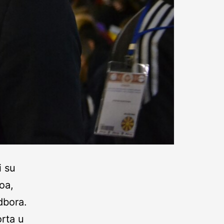
i su
oa,
dbora.
orta u