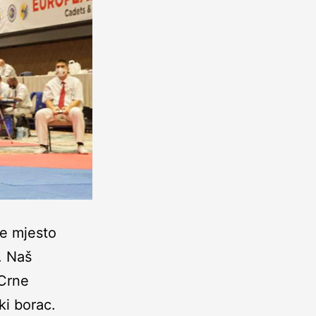
će mjesto
. Naš
 Crne
ki borac.