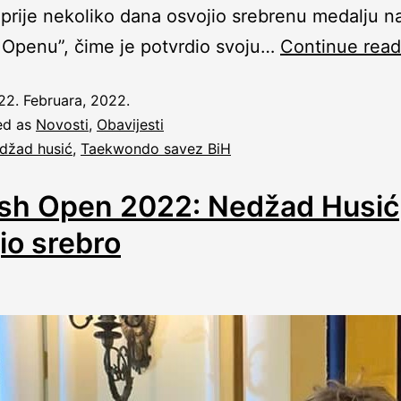
 prije nekoliko dana osvojio srebrenu medalju n
 Openu”, čime je potvrdio svoju…
Continue read
22. Februara, 2022.
ed as
Novosti
,
Obavijesti
džad husić
,
Taekwondo savez BiH
ish Open 2022: Nedžad Husić
io srebro