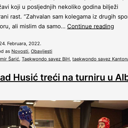
avi koji u posljednjih nekoliko godina bilježi
rani rast. “Zahvalan sam kolegama iz drugih spo
oru, ali mislim da samo…
Continue reading
24. Februara, 2022.
ed as
Novosti
,
Obavijesti
mir Šarić
,
Taekwondo savez BiH
,
taekwondo savez Kanton
d Husić treći na turniru u Alb