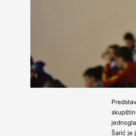
Predstav
skupštin
jednogla
Šarić je