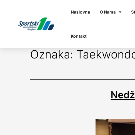
Naslovna
O Nama
S
Kontakt
Oznaka:
Taekwondo
Nedža