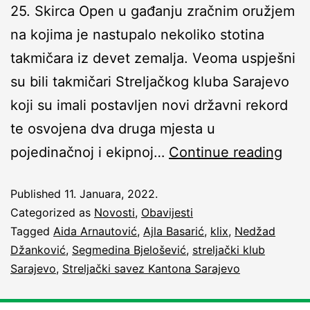
25. Skirca Open u gađanju zračnim oružjem
na kojima je nastupalo nekoliko stotina
takmičara iz devet zemalja. Veoma uspješni
su bili takmičari Streljačkog kluba Sarajevo
koji su imali postavljen novi državni rekord
te osvojena dva druga mjesta u
pojedinačnoj i ekipnoj…
Continue reading
Published
11. Januara, 2022.
Categorized as
Novosti
,
Obavijesti
Tagged
Aida Arnautović
,
Ajla Basarić
,
klix
,
Nedžad
Džanković
,
Segmedina Bjelošević
,
streljački klub
Sarajevo
,
Streljački savez Kantona Sarajevo