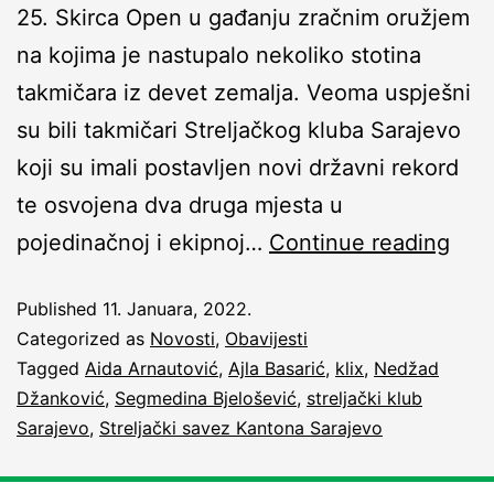
25. Skirca Open u gađanju zračnim oružjem
na kojima je nastupalo nekoliko stotina
takmičara iz devet zemalja. Veoma uspješni
su bili takmičari Streljačkog kluba Sarajevo
koji su imali postavljen novi državni rekord
te osvojena dva druga mjesta u
pojedinačnoj i ekipnoj…
Continue reading
Published
11. Januara, 2022.
Categorized as
Novosti
,
Obavijesti
Tagged
Aida Arnautović
,
Ajla Basarić
,
klix
,
Nedžad
Džanković
,
Segmedina Bjelošević
,
streljački klub
Sarajevo
,
Streljački savez Kantona Sarajevo