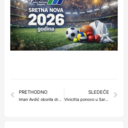
PRETHODNO
SLEDEĆE
Iman Avdić oborila državni rekord u disciplini 800 metara kraul
Vivicitta ponovo u Sarajevu, utrka zakazana za 3. april