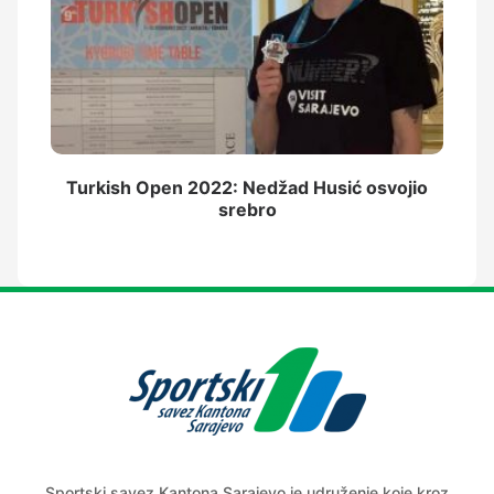
Turkish Open 2022: Nedžad Husić osvojio
srebro
Sportski savez Kantona Sarajevo je udruženje koje kroz