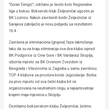
“Goran Čengić”, održano je šesto kolo Regionalne
lige u boksu. Bokserski klub Željezničar ugostio je
BK Loznicu. Nakon završenih borbi Željezničar iz
Sarajeva zabilježio je novu pobjedu sa rezultatom
16:4.
Završena je eliminaciona (grupna) faza takmičenja
tako da su na kraju eliminacija ova dva kluba ispred
BK Podgorice iz Crne Gore i BK Vardaraiz Skoplja,
izborila mjesto sa BK Crvenom Zvezdom iz
Beograda i Vitezovima iz Zagreba u samu završnicu
TOP 4 klubova sa prostora bivše Jugoslavije. Borba
za prvo mjesto od ova četiri kluba bit će
organizovana na neutralnom ringu, a najvjetovatnije
krajem maja mjeseca u Skoplju.
Čestitamo bokserskom klubu Željezničar, želimo