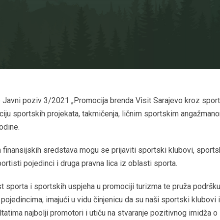
e Javni poziv 3/2021 „Promocija brenda Visit Sarajevo kroz sport
aciju sportskih projekata, takmičenja, ličnim sportskim angažmano
odine.
finansijskih sredstava mogu se prijaviti sportski klubovi, sport
rtisti pojedinci i druga pravna lica iz oblasti sporta.
t sporta i sportskih uspjeha u promociji turizma te pruža podršk
pojedincima, imajući u vidu činjenicu da su naši sportski klubovi i
ltatima najbolji promotori i utiču na stvaranje pozitivnog imidža o