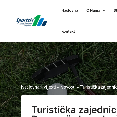
Naslovna
O Nama
S
Kontakt
Naslovna
»
Vijesti
»
Novosti
»
Turistička zajednic
Turistička zajednic