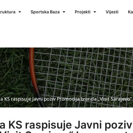
truktura
Sportska Baza
Projekti
Vijesti
Ka
a KS raspisuje Javni poziv Promocija brenda „Visit Sarajevo“
a KS raspisuje Javni poziv