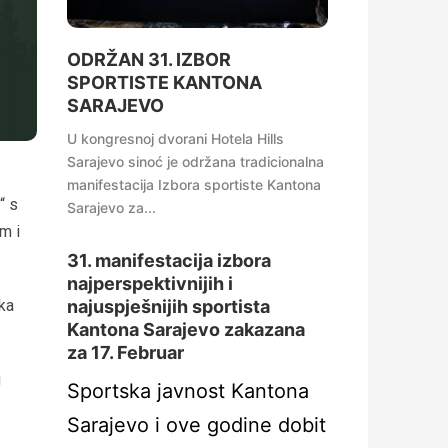
ODRŽAN 31. IZBOR
SPORTISTE KANTONA
SARAJEVO
U kongresnoj dvorani Hotela Hills
Sarajevo sinoć je održana tradicionalna
manifestacija Izbora sportiste Kantona
“ s
Sarajevo za...
m i
31. manifestacija izbora
najperspektivnijih i
ska
najuspješnijih sportista
Kantona Sarajevo zakazana
za 17. Februar
u
Sportska javnost Kantona
Sarajevo i ove godine dobit