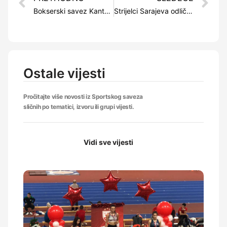
Bokserski savez Kantona Sarajevo izabrao najuspješnije boksere u 2021.godini
Strijelci Sarajeva odlični na Walther Cupu, Segmedina Bjelošević ponovo oborila rekord
Ostale vijesti
Pročitajte više novosti iz Sportskog saveza
sličnih po tematici, izvoru ili grupi vijesti.
Vidi sve vijesti