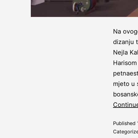
Na ovog
dizanju 
Nejla Ka
Harisom
petnaest
mjeto u s
bosansk
Continu
Published
Categoriz