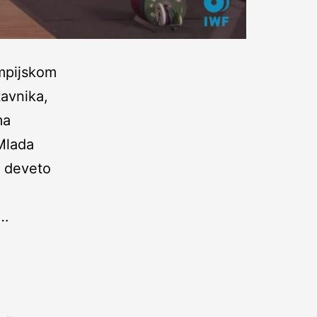
mpijskom
tavnika,
ma
Mlada
a deveto
e…