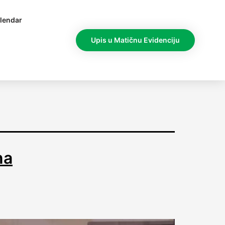
lendar
Upis u Matičnu Evidenciju
na