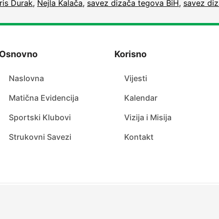
ris Durak
,
Nejla Kalača
,
savez dizača tegova BiH
,
savez di
Osnovno
Korisno
Naslovna
Vijesti
Matična Evidencija
Kalendar
Sportski Klubovi
Vizija i Misija
Strukovni Savezi
Kontakt
Copyright Ⓒ 2022. Sva prava zadržana. Sportski savez KS