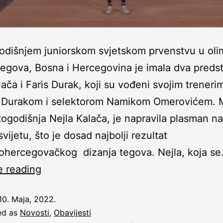
odišnjem juniorskom svjetskom prvenstvu u oli
tegova, Bosna i Hercegovina je imala dva preds
lača i Faris Durak, koji su vođeni svojim treneri
 Durakom i selektorom Namikom Omerovićem. 
ogodišnja Nejla Kalača, je napravila plasman n
vijetu, što je dosad najbolji rezultat
ohercegovačkog dizanja tegova. Nejla, koja s
e reading
10. Maja, 2022.
ed as
Novosti
,
Obavijesti