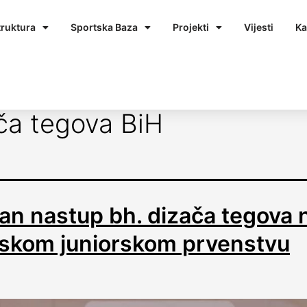
truktura
Sportska Baza
Projekti
Vijesti
Ka
ča tegova BiH
an nastup bh. dizača tegova 
tskom juniorskom prvenstvu