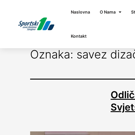
Naslovna
O Nama
S
Kontakt
Oznaka:
savez diza
Odlič
Svje