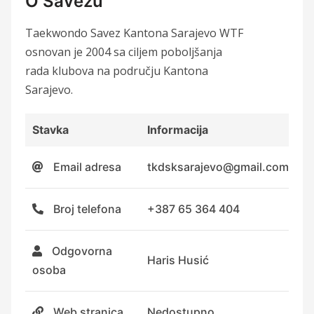
O Savezu
Taekwondo Savez Kantona Sarajevo WTF
osnovan je 2004 sa ciljem poboljšanja
rada klubova na području Kantona
Sarajevo.
Stavka
Informacija
Email adresa
tkdsksarajevo@gmail.com
Broj telefona
+387 65 364 404
Odgovorna
Haris Husić
osoba
Web stranica
Nedostupno