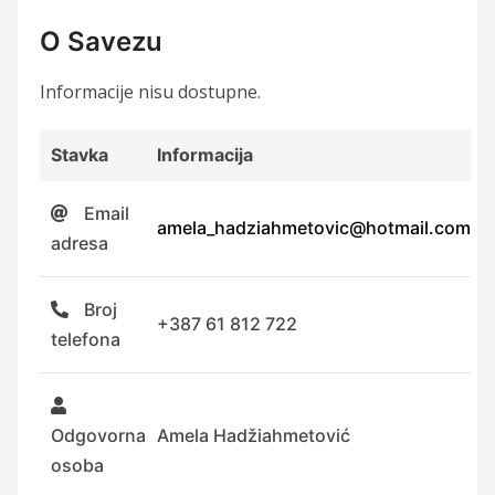
O Savezu
Informacije nisu dostupne.
Stavka
Informacija
Email
amela_hadziahmetovic@hotmail.com
adresa
Broj
+387 61 812 722
telefona
Odgovorna
Amela Hadžiahmetović
osoba