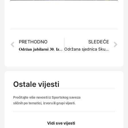
PRETHODNO
SLEDEĆE
𝐎𝐝𝐫𝐳̌𝐚𝐧 𝐣𝐮𝐛𝐢𝐥𝐚𝐫𝐧𝐢 𝟑𝟎. 𝐈𝐳𝐛𝐨𝐫 𝐬𝐩𝐨𝐫𝐭𝐢𝐬𝐭𝐞 𝐊𝐚𝐧𝐭𝐨𝐧𝐚 𝐒𝐚𝐫𝐚𝐣𝐞𝐯𝐨
Održana sjednica Skupštine, Samir Šarić ponovo na čelu Sportskog Saveza KS
Ostale vijesti
Pročitajte više novosti iz Sportskog saveza
sličnih po tematici, izvoru ili grupi vijesti.
Vidi sve vijesti