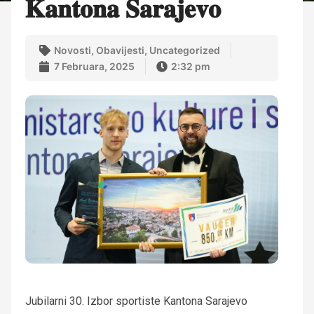
𝐊𝐚𝐧𝐭𝐨𝐧𝐚 𝐒𝐚𝐫𝐚𝐣𝐞𝐯𝐨
Novosti
,
Obavijesti
,
Uncategorized
7 Februara, 2025
2:32 pm
Jubilarni 30. Izbor sportiste Kantona Sarajevo