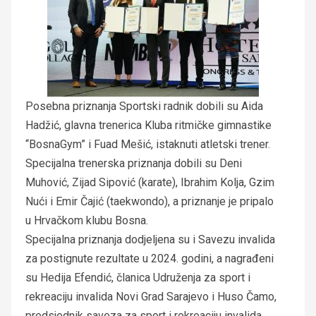
Posebna priznanja Sportski radnik dobili su Aida
Hadžić, glavna trenerica Kluba ritmičke gimnastike
“BosnaGym” i Fuad Mešić, istaknuti atletski trener.
Specijalna trenerska priznanja dobili su Deni
Muhović, Zijad Sipović (karate), Ibrahim Kolja, Gzim
Nući i Emir Čajić (taekwondo), a priznanje je pripalo
u Hrvačkom klubu Bosna.
Specijalna priznanja dodjeljena su i Savezu invalida
za postignute rezultate u 2024. godini, a nagrađeni
su Hedija Efendić, članica Udruženja za sport i
rekreaciju invalida Novi Grad Sarajevo i Huso Čamo,
predsjednik saveza za sport i rekreaciju invalida