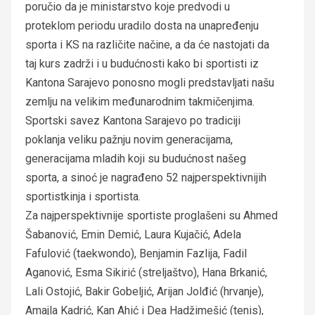
poručio da je ministarstvo koje predvodi u
proteklom periodu uradilo dosta na unapređenju
sporta i KS na različite načine, a da će nastojati da
taj kurs zadrži i u budućnosti kako bi sportisti iz
Kantona Sarajevo ponosno mogli predstavljati našu
zemlju na velikim međunarodnim takmičenjima.
Sportski savez Kantona Sarajevo po tradiciji
poklanja veliku pažnju novim generacijama,
generacijama mladih koji su budućnost našeg
sporta, a sinoć je nagrađeno 52 najperspektivnijih
sportistkinja i sportista.
Za najperspektivnije sportiste proglašeni su Ahmed
Šabanović, Emin Demić, Laura Kujačić, Adela
Fafulović (taekwondo), Benjamin Fazlija, Fadil
Aganović, Esma Sikirić (streljaštvo), Hana Brkanić,
Lali Ostojić, Bakir Gobeljić, Arijan Jolđić (hrvanje),
Amajla Kadrić, Kan Ahić i Dea Hadžimešić (tenis),