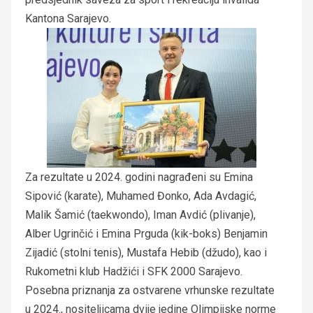
Kantona Sarajevo.
Za rezultate u 2024. godini nagrađeni su Emina
Sipović (karate), Muhamed Đonko, Ada Avdagić,
Malik Šamić (taekwondo), Iman Avdić (plivanje),
Alber Ugrinčić i Emina Prguda (kik-boks) Benjamin
Zijadić (stolni tenis), Mustafa Hebib (džudo), kao i
Rukometni klub Hadžići i SFK 2000 Sarajevo.
Posebna priznanja za ostvarene vrhunske rezultate
u 2024., nositeljicama dvije jedine Olimpijske norme