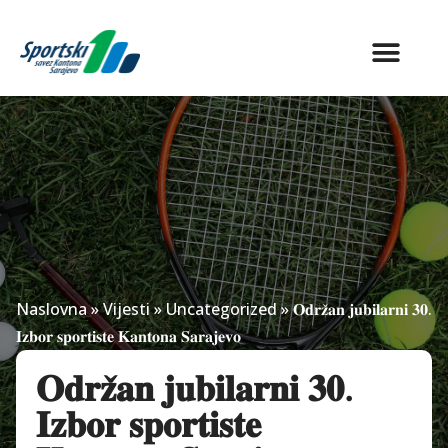
Naslovna
»
Vijesti
»
Uncategorized
»
𝐎𝐝𝐫𝐳̌𝐚𝐧 𝐣𝐮𝐛𝐢𝐥𝐚𝐫𝐧𝐢 𝟑𝟎.
𝐈𝐳𝐛𝐨𝐫 𝐬𝐩𝐨𝐫𝐭𝐢𝐬𝐭𝐞 𝐊𝐚𝐧𝐭𝐨𝐧𝐚 𝐒𝐚𝐫𝐚𝐣𝐞𝐯𝐨
𝐎𝐝𝐫𝐳̌𝐚𝐧 𝐣𝐮𝐛𝐢𝐥𝐚𝐫𝐧𝐢 𝟑𝟎.
𝐈𝐳𝐛𝐨𝐫 𝐬𝐩𝐨𝐫𝐭𝐢𝐬𝐭𝐞