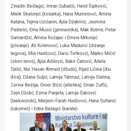
Zinadin Bešlagić, Imran Subašić, Halid Šipković,
Malik Skalonjić (košarka), Hana Muminović, Amina
Katana, Tejma Uzičanin, Ajša Džakmić, Jasmina
Paštelić, Ema Musić (gimnastika), Mak Butmir, Petar
Samardžić, Amina Rožajac i Emina Mrkonjić
(plivanje). Ali Kolenović, Luka Madunić (dizanje
tegova), Mia Hadžović, Dario Tvrtković, Marko Mičić
(stoni tenis), Ajša Adilović, Bakir Čatović, Adela
Tatlić, Nur Hasan Ahmed (džudo), Rijad Ličina (điu
đica), Džana Suljić, Lamija Tahmaz, Lamija Slatina,
Zerina Bešlija, Omer Bičić (atletika), Eman Zulfić,
Zejd Džidić, Esma Panjeta, Lamija Šabović
(taekwondo), Merjem-Farah Hadžović, Hana Sultanić
(rukomet) i Edna Bašagić (karate).